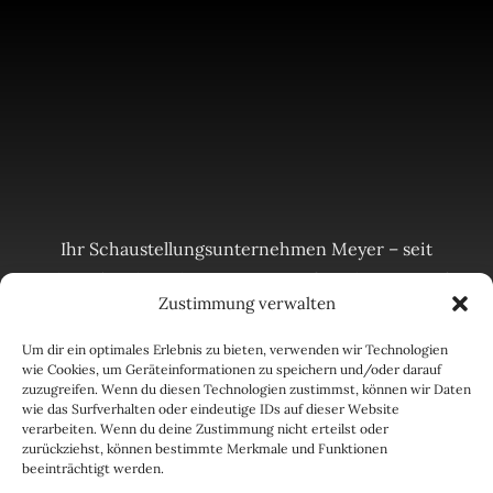
Ihr Schaustellungsunternehmen Meyer – seit
über 150 Jahren bringen wir Spaß und Action auf
Zustimmung verwalten
Volksfeste, Jahrmärkte und Events! Mit unseren
Attraktionen sorgen wir für unvergessliche
Um dir ein optimales Erlebnis zu bieten, verwenden wir Technologien
Erlebnisse für Groß und Klein. Wir stehen für
wie Cookies, um Geräteinformationen zu speichern und/oder darauf
zuzugreifen. Wenn du diesen Technologien zustimmst, können wir Daten
Tradition, Unterhaltung und Sicherheit – in
wie das Surfverhalten oder eindeutige IDs auf dieser Website
verarbeiten. Wenn du deine Zustimmung nicht erteilst oder
Neuwied und ganz Deutschland.
zurückziehst, können bestimmte Merkmale und Funktionen
beeinträchtigt werden.